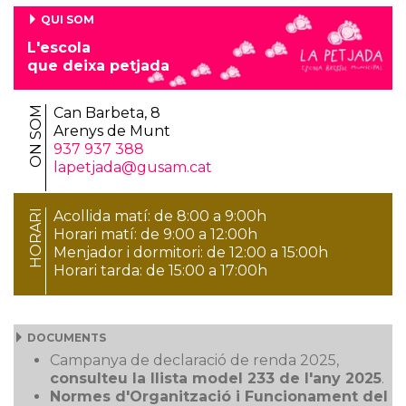
QUI SOM
L'escola
que deixa petjada
ON SOM
Can Barbeta, 8
Arenys de Munt
937 937 388
lapetjada@gusam.cat
HORARI
Acollida matí: de 8:00 a 9:00h
Horari matí: de 9:00 a 12:00h
Menjador i dormitori: de 12:00 a 15:00h
Horari tarda: de 15:00 a 17:00h
DOCUMENTS
Campanya de declaració de renda 2025,
consulteu la llista model 233 de l'any 2025
.
Normes d'Organització i Funcionament del