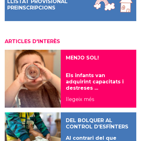
LLISTAT PROVISIONAL
PREINSCRIPCIONS
ARTICLES D'INTERÈS
MENJO SOL!
Els infants van
adquirint capacitats i
destreses ...
llegeix més
DEL BOLQUER AL
CONTROL D’ESFÍNTERS
Al contrari del que